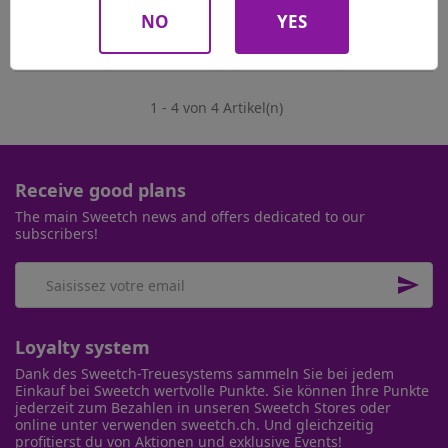
NO
YES
SEE MORE DETAILS
1 - 4 von 4 Artikel(n)
Receive good plans
The main Sweetch news and offers dedicated to our
subscribers!

Loyalty system
Dank des Sweetch-Treuesystems sammeln Sie bei jedem
Einkauf bei Sweetch wertvolle Punkte. Sie können Ihre Punkte
jederzeit zum Bezahlen in unseren Sweetch Stores oder
online unter verwenden sweetch.ch. Und gleichzeitig
profitierst du von Aktionen und exklusive Events!