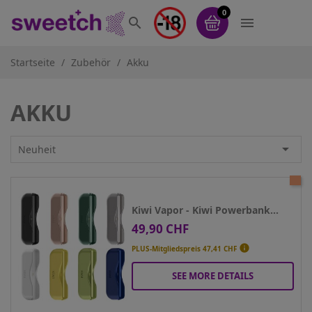
0


Startseite
Zubehör
Akku
AKKU

Neuheit
Kiwi Vapor - Kiwi Powerbank...
49,90 CHF
Preis

PLUS-Mitgliedspreis
47,41 CHF
SEE MORE DETAILS