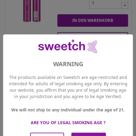
IN DEN WARENKORB
SEE MORE DETAILS
WARNING
Silikonsicherheitshülle Für...
3,50 CHF
Preis
The products available on Sweetch are age-restricted and
intended for adults of legal smoking age only. By entering

PLUS-Mitgliedspreis
3,33 CHF
our website, you affirm that you are of legal smoking age
Farbe
in your jurisdiction and you agree to be Age Verified.
We will not ship to any individual under the age of 21.
ARE YOU OF LEGAL SMOKING AGE ?
IN DEN WARENKORB