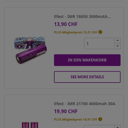
Efest - IMR 18650 3000mAh...
13,90 CHF
Preis

PLUS-Mitgliedspreis
13,21 CHF
IN DEN WARENKORB
SEE MORE DETAILS
Efest - IMR 21700 4000mah 30A
19,90 CHF
Preis

PLUS-Mitgliedspreis
18,91 CHF