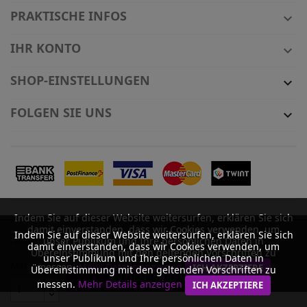
PRAKTISCHE INFOS

IHR KONTO

SHOP-EINSTELLUNGEN

FOLGEN SIE UNS

Indem Sie auf dieser Website weitersurfen, erklären Sie sich
© 2026 - online-shop von PrestaShop™
damit einverstanden, dass wir Cookies verwenden, um
Indem Sie auf dieser Website weitersurfen, erklären Sie sich
Nikotin
unser Publikum und Ihre persönlichen Daten in
damit einverstanden, dass wir Cookies verwenden, um
Übereinstimmung mit den geltenden Vorschriften zu
unser Publikum und Ihre persönlichen Daten in
Menge
messen.
Mehr Details anzeigen
ICH AKZEPTIERE
Übereinstimmung mit den geltenden Vorschriften zu
IN DEN WARENKORB
messen.
Mehr Details anzeigen
ICH AKZEPTIERE