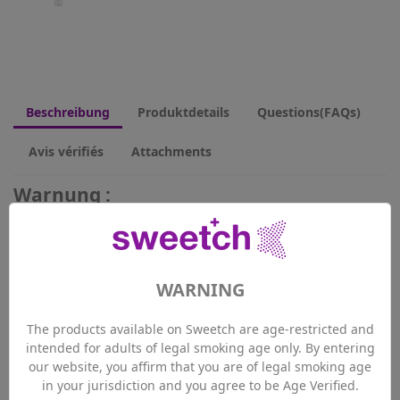
Beschreibung
Produktdetails
Questions(FAQs)
Avis vérifiés
Attachments
Warnung :
E-Liquid mit französischen Nikotinsalze (durch VDLV hergestellt)
/ Nikotin : 20mg/ml.
Die Nikotinsalze haben Vorteile: ein hoher Nikotingehalt
(meistens 20mg/ml) und einen niedrigen empfundenen Hit
WARNING
(milder im Hals) als traditionelle E-Liquids.
The products available on Sweetch are age-restricted and
Es ist allerdings wichtig sich zu erinnern, dass es sich um hoch
intended for adults of legal smoking age only. By entering
dosiertes Nikotin handelt!
our website, you affirm that you are of legal smoking age
Unsere Empfehlungen um übermassige Nikotineinnahme zu
in your jurisdiction and you agree to be Age Verified.