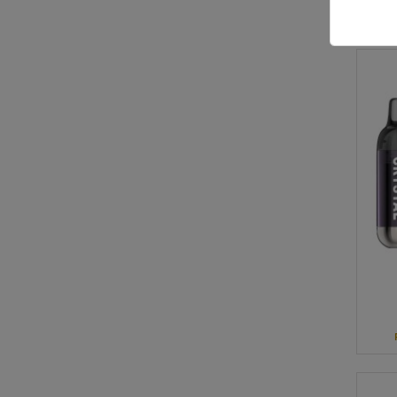
Sels
nico
Qté