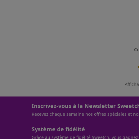
Sels
nico
Qté
Cr
Afficha
Inscrivez-vous à la Newsletter Sweetc
Recevez chaque semaine nos offres spéciales et no
Système de fidélité
Grâce au système de fidélité Sweetch, vous gagnez