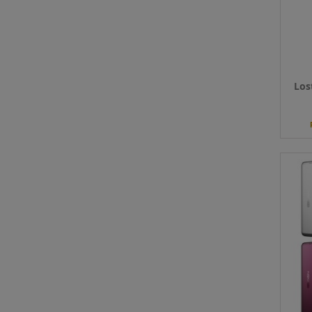
Qté
Los
Coul
Qté