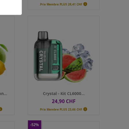


Prix Membre PLUS
28,41 CHF
..
Crystal - Kit CL6000...
Prix
24,90 CHF


Prix Membre PLUS
23,66 CHF
Sels de
20mg
nicotine
Qté
AJOUTER AU PANIER
n...
Crystal - Kit CL6000...
24,90 CHF
Prix


Prix Membre PLUS
23,66 CHF
-52%