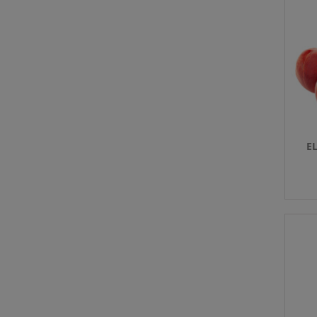
Con
Sels
nico
Qté
EL
L
Coul