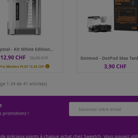
 de
20mg
tine
Qté
AJOUTER AU PANIER
AJOUTER AU PANIER
ystal - Kit White Edition...
12,90 CHF
Prix
Prix
26,90 CHF
Dotmod - DotPod Max Tan
de
3,90 CHF
Prix

Prix Membre PLUS
12,26 CHF
base
ge 1-24 de 41 article(s)
h
s promotions !
 de précieux points à chaque achat chez Sweetch. Vous pouvez util