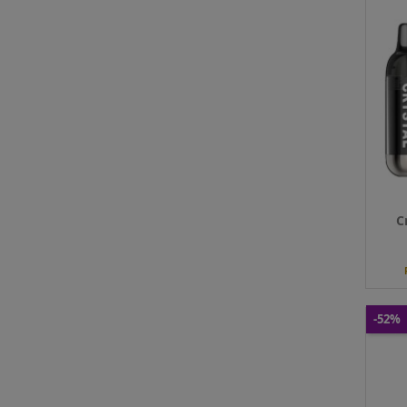
Sels
nico
Qté
C
-52%