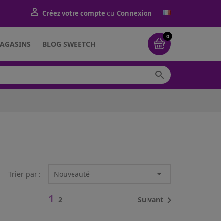

ou
Créez votre compte
Connexion
0
AGASINS
BLOG SWEETCH


Trier par :
Nouveauté
1

Suivant
2