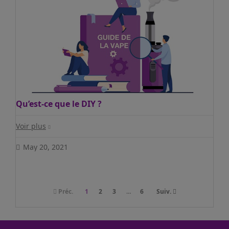
Qu’est-ce que le DIY ?
Voir plus
May 20, 2021
Préc.
1
2
3
…
6
Suiv.