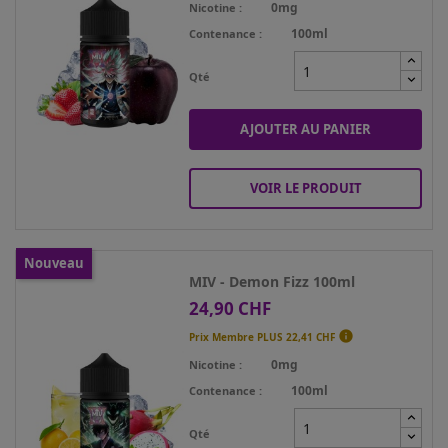
0mg
Nicotine
100ml
Contenance
Qté
AJOUTER AU PANIER
VOIR LE PRODUIT
Nouveau
MIV - Demon Fizz 100ml
24,90 CHF
Prix

Prix Membre PLUS
22,41 CHF
0mg
Nicotine
100ml
Contenance
Qté