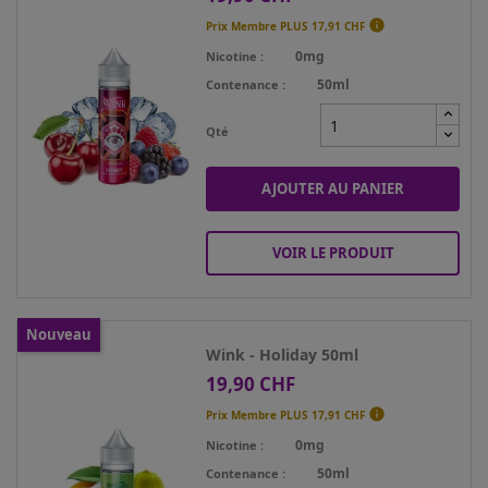

Prix Membre PLUS
17,91 CHF
0mg
Nicotine
50ml
Contenance
Qté
AJOUTER AU PANIER
VOIR LE PRODUIT
Nouveau
Wink - Holiday 50ml
19,90 CHF
Prix

Prix Membre PLUS
17,91 CHF
0mg
Nicotine
50ml
Contenance