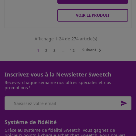
VOIR LE PRODUIT
Affichage 1-24 de 274 article(s)

Suivant
1
2
3
…
12
Inscrivez-vous à la Newsletter Sweetch
Recevez chaque semaine nos offres spéciales et nos
promotions !

Système de fidélité
Grâce au système de fidélité Sweetch, vous gagnez de
précieux points à chaque achat chez Sweetch. Vous pouvez