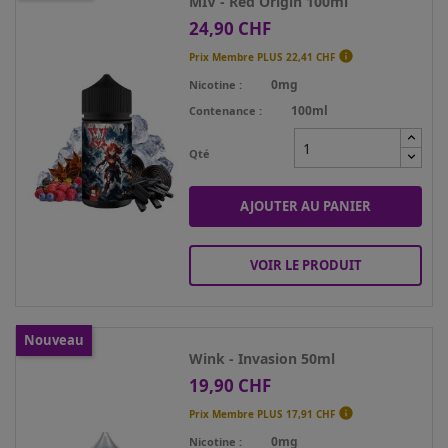
MIV - Red Origin 100ml
24,90 CHF
Prix

Prix Membre PLUS
22,41 CHF
0mg
Nicotine
100ml
Contenance
Qté
AJOUTER AU PANIER
VOIR LE PRODUIT
Nouveau
Wink - Invasion 50ml
19,90 CHF
Prix

Prix Membre PLUS
17,91 CHF
0mg
Nicotine