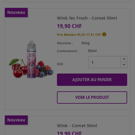
Nouveau
Wink No Fresh - Comet 50ml
19,90 CHF
Prix

Prix Membre PLUS
17,91 CHF
0mg
Nicotine
50ml
Contenance
Qté
AJOUTER AU PANIER
VOIR LE PRODUIT
Nouveau
Wink - Comet 50ml
19,90 CHF
Prix