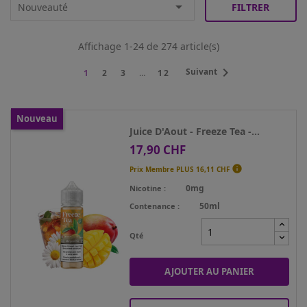

Nouveauté
FILTRER
Affichage 1-24 de 274 article(s)

Suivant
1
2
3
…
12
Nouveau
Juice D'Aout - Freeze Tea -...
17,90 CHF
Prix

Prix Membre PLUS
16,11 CHF
0mg
Nicotine
50ml
Contenance
Qté
AJOUTER AU PANIER