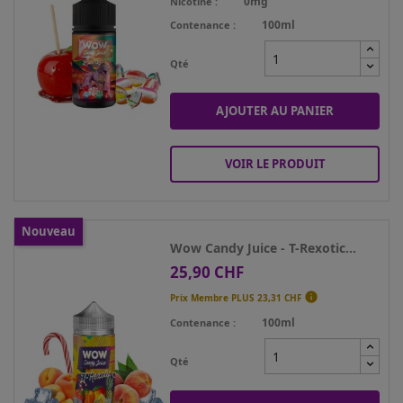
0mg
Nicotine
100ml
Contenance
Qté
AJOUTER AU PANIER
VOIR LE PRODUIT
Nouveau
Wow Candy Juice - T-Rexotic...
25,90 CHF
Prix

Prix Membre PLUS
23,31 CHF
100ml
Contenance
Qté