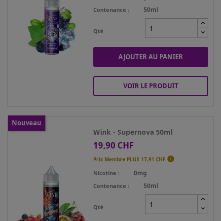
50ml
Contenance
Qté
AJOUTER AU PANIER
VOIR LE PRODUIT
Nouveau
Wink - Supernova 50ml
19,90 CHF
Prix

Prix Membre PLUS
17,91 CHF
0mg
Nicotine
50ml
Contenance
Qté