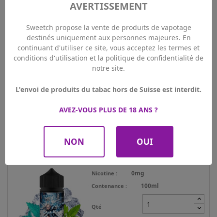
0mg
Nicotine
AVERTISSEMENT
100ml
Contenance
Sweetch propose la vente de produits de vapotage
Qté
destinés uniquement aux personnes majeures. En
continuant d'utiliser ce site, vous acceptez les termes et
conditions d'utilisation et la politique de confidentialité de
AJOUTER AU PANIER
notre site.
VOIR LE PRODUIT
L'envoi de produits du tabac hors de Suisse est interdit.
AVEZ-VOUS PLUS DE 18 ANS ?
Nouveau
MIV - White Blizz 100ml
NON
OUI
24,90 CHF
Prix

Prix Membre PLUS
22,41 CHF
0mg
Nicotine
100ml
Contenance
Qté