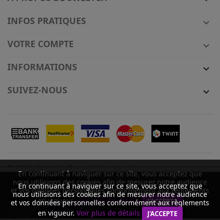
INFOS PRATIQUES

VOTRE COMPTE

INFORMATIONS

SUIVEZ-NOUS

© 2026 - Sweetch. Tous droits réservés.
En continuant à naviguer sur ce site, vous acceptez que
Résistance
nous utilisions des cookies afin de mesurer notre audience
En continuant à naviguer sur ce site, vous acceptez que
et vos données personnelles conformément aux règlements
nous utilisions des cookies afin de mesurer notre audience
Quantité
en vigueur.
Voir plus de détails
J'ACCEPTE
et vos données personnelles conformément aux règlements
AJOUTER AU PANIER
en vigueur.
Voir plus de détails
J'ACCEPTE