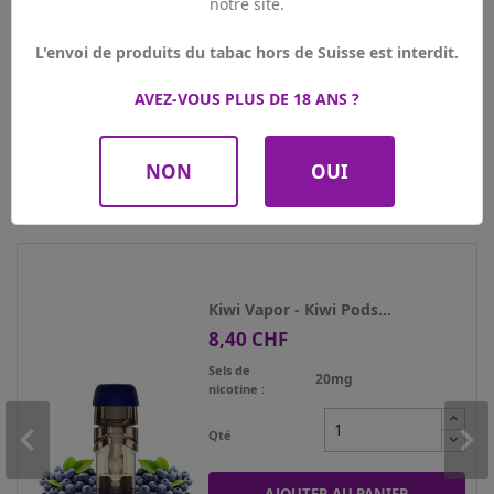
notre site.
Référence
1342.1
L'envoi de produits du tabac hors de Suisse est interdit.
Références spécifiques
AVEZ-VOUS PLUS DE 18 ANS ?
EAN-13
6921426623441
NON
OUI
Les clients qui ont acheté ce produit ont
également acheté :
Kiwi Vapor - Kiwi Pods...
8,40 CHF
Prix
Sels de
20mg
nicotine
Qté
AJOUTER AU PANIER