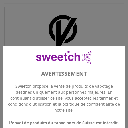
AVERTISSEMENT
Référence
1582.1
Sweetch propose la vente de produits de vapotage
Fiche technique
destinés uniquement aux personnes majeures. En
Résistance (ohm)
0.15
continuant d'utiliser ce site, vous acceptez les termes et
conditions d'utilisation et la politique de confidentialité de
notre site.
Références spécifiques
L'envoi de produits du tabac hors de Suisse est interdit.
EAN-13
6943498657872