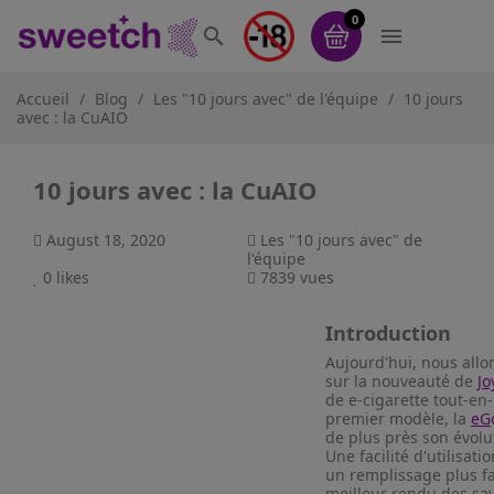
0


Accueil
Blog
Les "10 jours avec" de l'équipe
10 jours
avec : la CuAIO
10 jours avec : la CuAIO
August 18, 2020
Les "10 jours avec" de
l'équipe
0
likes
7839 vues
Introduction
Aujourd'hui, nous all
sur la nouveauté de
Jo
de e-cigarette tout-en
premier modèle, la
eG
de plus près son évolu
Une facilité d'utilisat
un remplissage plus fa
meilleur rendu des sav