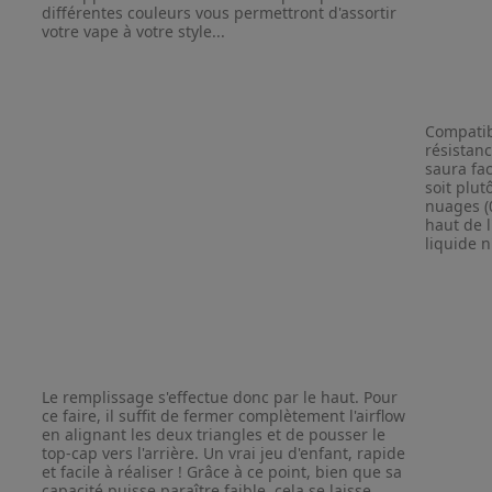
différentes couleurs vous permettront d'assortir
votre vape à votre style...
Compatib
résistanc
saura fac
soit plut
nuages (
haut de l
liquide n
Le remplissage s'effectue donc par le haut. Pour
ce faire, il suffit de fermer complètement l'airflow
en alignant les deux triangles et de pousser le
top-cap vers l'arrière. Un vrai jeu d'enfant, rapide
et facile à réaliser ! Grâce à ce point, bien que sa
capacité puisse paraître faible, cela se laisse