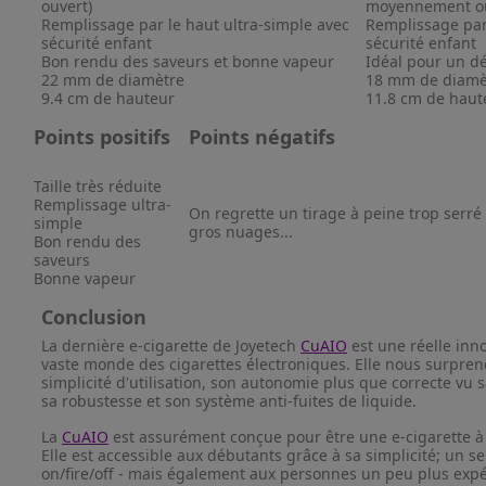
ouvert)
moyennement ou
Remplissage par le haut ultra-simple avec
Remplissage par
sécurité enfant
sécurité enfant
Bon rendu des saveurs et bonne vapeur
Idéal pour un d
22 mm de diamètre
18 mm de diamè
9.4 cm de hauteur
11.8 cm de haut
Points positifs
Points négatifs
Taille très réduite
Remplissage ultra-
On regrette un tirage à peine trop serré
simple
gros nuages...
Bon rendu des
saveurs
Bonne vapeur
Conclusion
La dernière e-cigarette de Joyetech
CuAIO
est une réelle inn
vaste monde des cigarettes électroniques. Elle nous surpren
simplicité d'utilisation, son autonomie plus que correcte vu sa
sa robustesse et son système anti-fuites de liquide.
La
CuAIO
est assurément conçue pour être une e-cigarette à
Elle est accessible aux débutants grâce à sa simplicité; un s
on/fire/off - mais également aux personnes un peu plus exp