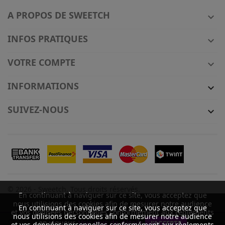
A PROPOS DE SWEETCH

INFOS PRATIQUES

VOTRE COMPTE

INFORMATIONS

SUIVEZ-NOUS

© 2026 - Sweetch. Tous droits réservés.
En continuant à naviguer sur ce site, vous acceptez que
nous utilisions des cookies afin de mesurer notre audience
En continuant à naviguer sur ce site, vous acceptez que
et vos données personnelles conformément aux règlements
nous utilisions des cookies afin de mesurer notre audience
Quantité
en vigueur.
Voir plus de détails
J'ACCEPTE
et vos données personnelles conformément aux règlements