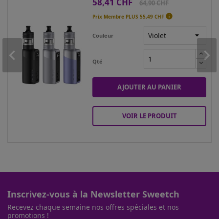
58,41 CHF
Prix
Prix
64,90 CHF
de

Prix Membre PLUS
55,49 CHF
base
Couleur
Qté
AJOUTER AU PANIER
VOIR LE PRODUIT
Inscrivez-vous à la Newsletter Sweetch
Recevez chaque semaine nos offres spéciales et nos
promotions !