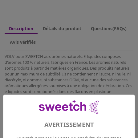
Description
Détails du produit
Questions(FAQs)
Avis vérifiés
VDLV pour SWEETCH aux arômes naturels. E-liquides composés
d'arômes 100 % naturels, fabriqués en France. Les arômes naturels
sont produits à partir de matières organiques. Des produits naturels,
pour un maximum de subtilité. Ils ne contiennent ni sucre, ni huile, ni
diacétyle, ni gomme, ni substances OGM, ni aucune des substances
arômatiques allergènes soumises à une obligation de déclaration. Ces
e-liquides sont conditionnés dans des flacons en plastique
polyéthylène téréphtalate d'une contenance de 10ml, munis d'un
compte-goutte et d'un bouchon sécurité enfant.
Nicotine Vapologique :
AVERTISSEMENT