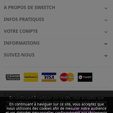
A PROPOS DE SWEETCH

INFOS PRATIQUES

VOTRE COMPTE

INFORMATIONS

SUIVEZ-NOUS

© 2026 - Sweetch. Tous droits réservés.
En continuant à naviguer sur ce site, vous acceptez que
nous utilisions des cookies afin de mesurer notre audience
En continuant à naviguer sur ce site, vous acceptez que
et vos données personnelles conformément aux règlements
nous utilisions des cookies afin de mesurer notre audience
Quantité
en vigueur.
Voir plus de détails
J'ACCEPTE
et vos données personnelles conformément aux règlements