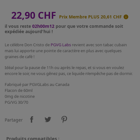
22,90 CHF
Prix Membre PLUS
20,61 CHF

il vous reste
02h00m12
pour que votre commande soit
expédiée aujourd'hui !
Le célèbre Don Cristo de
PGVG Labs
revient avec son tabac cubain
mais lui apporte une pointe de caractère en plus avec quelques
graines de café !
Idéal pour la pause de 11h ou après le repas, et si vous en voulez
encore le soir, ne vous gênez pas, ce liquide n’empêche pas de dormir.
Fabriqué par PGVGLabs au Canada
Flacon de 60ml
0mg de nicotine
PG/VG 30/70
Partager
Produits compatibles :