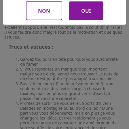
Une fois trouvé le matériel adapté et le liquide qui vous
convient, vous pourrez enfin vous lancer dans votre sevrage
NON
OUI
tabagique.
Nous vous l’avons dit, la cigarette électronique est un
excellent support, elle n’est toutefois pas la solution miracle !
Il vous faudra donc malgré tout de la motivation et quelques
astuces.
Trucs et astuces :
Gardez toujours en tête pourquoi vous avez arrêté
de fumer.
Si vous ressentez un manque trop important
malgré votre e-cig, venez nous trouver ! Le taux de
nicotine n’est peut-être pas adapté à vos besoins.
Buvez beaucoup (d’eau bien évidemment !). Non
seulement ça aidera votre corps à chasser les
toxines, mais en plus un grand verre d’eau fait
passer l’envie d’une cigarette.
Profitez de sortir, de vous aérer. Sports d’hiver ?
Balades en montagne ou au bord du lac ? D’une
part vous vous dépenserez, mais en plus ça vous
changera les idées. Et très rapidement ça vous
permettra aussi de constater une amélioration de
votre souffle, de votre endurance et de votre